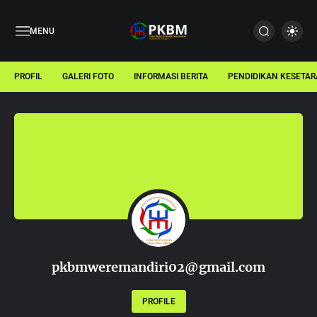
MENU
PROFIL
GALERI FOTO
INFORMASI BERITA
PENDIDIKAN KESETA
pkbmweremandiri02@gmail.com
PROFILE