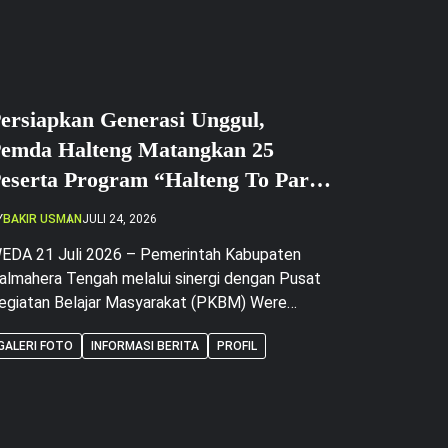
ersiapkan Generasi Unggul,
emda Halteng Matangkan 25
eserta Program “Halteng To Pare”
i PKBM Were Mandiri
Y
BAKIR USMAN
JULI 24, 2026
EDA 21 Juli 2026 – Pemerintah Kabupaten
almahera Tengah melalui sinergi dengan Pusat
egiatan Belajar Masyarakat (PKBM) Were
andiri resmi melaksanakan agenda pemantapan
GALERI FOTO
INFORMASI BERITA
PROFIL
agi para peserta program beasiswa bahasa
sing, “Halteng To Pare”. Kegiatan pemantapan
ni berlangsung selama 3 hari penuh 21 sd 23 Juli
026 bertempat di Gedung PKBM Were Mandiri,
esa Were, Kecamatan […]