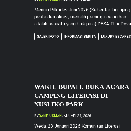
Menuju Pilkades Juni 2026 (Sebentar lagi ajang
pesta demokrasi, memilih pemimpin yang baik
adalah sesuatu yang baik pula) DESA TUA Desa
Were Kecamatan Weda Kabupaten Halmahera
GALERI FOTO
INFORMASI BERITA
LUXURY ESCAPES
Tengah, Punya jejak sejarah yang panjang, dahul
kala Desa Were di kenal sebagai Desa Tertua di
Kecamatan Weda, Mencakup wilayah Kecamat
Weda Timur sampai Kecamatan Weda Selatan
masuk dalam […]
WAKIL BUPATI. BUKA ACARA
CAMPING LITERASI DI
NUSLIKO PARK
BY
BAKIR USMAN
JANUARI 23, 2026
Weda, 23 Januari 2026 Komunitas Literasi