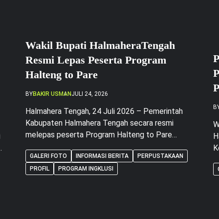
Wakil Bupati HalmaheraTengah
P
Resmi Lepas Peserta Program
P
Halteng to Pare
P
BY
BAKIR USMAN
JULI 24, 2026
d
B
Halmahera Tengah, 24 Juli 2026 – Pemerintah
Kabupaten Halmahera Tengah secara resmi
W
melepas peserta Program Halteng to Pare
i
H
dalam sebuah acara yang berlangsung di Gedung
BM
K
GALERI FOTO
INFORMASI BERITA
PERPUSTAKAAN
Perpustakaan DaerahHalmahera Tengah, Jumat
i
M
(24/7/2026). Acara pelepasan dipimpin langsung
PROFIL
PROGRAM INGKLUSI
b
oleh WakilBupati Halmahera Tengah, Ahlan
n
a
Djumadil, S.IP, yang secara simbolis melepas para
i
peserta untuk mengikuti program peningkatan
2
kemampuan bahasa di Kampung […]
a
D