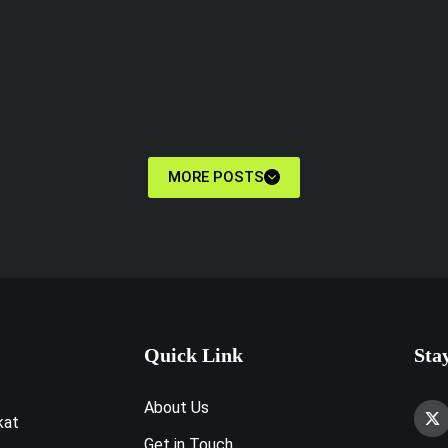
i
bu
MORE POSTS
Quick Link
Sta
About Us
kat
Get in Touch