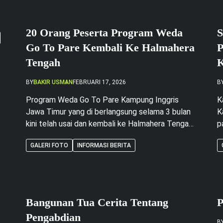
20 Orang Peserta Program Weda
S
Go To Pare Kembali Ke Halmahera
P
Tengah
K
BY
BAKIR USMAN
FEBRUARI 17, 2026
B
Program Weda Go To Pare Kampung Inggris
K
Jawa Timur yang di berlangsung selama 3 bulan
K
kini telah usai dan kembali ke Halmahera Tengah
p
17 Februari 2026 hari ini. program yang di ikuti
H
GALERI FOTO
INFORMASI BERITA
secara gratis ini merupakan komitmen pemeritah
p
daerah Halmahera Tengah dalam Meningkatkan
I
Skil dan kemampuan Bahasa Asing. Dalam rangka
K
mempersiapkan generasi Emas 2045 satua […]
d
p
Bangunan Tua Cerita Tentang
P
D
Pengabdian
B