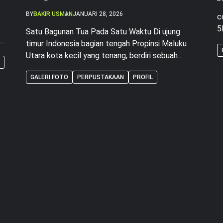
BY
BAKIR USMAN
JANUARI 28, 2026
c
5
Satu Bagunan Tua Pada Satu Waktu Di ujung
timur Indonesia bagian tengah Propinsi Maluku
Utara kota kecil yang tenang, berdiri sebuah
u
bangunan tua. Bangunan itu dulunya adalah eks
GALERI FOTO
PERPUSTAKAAN
PROFIL
kantor Desa Were Kecamatan Weda Kabupaten
an
Halmahera Tengah yang didirikan oleh
pemerintah Kabupaten Halmahera Tengah.
Dinding mulai retak, atap mulai Bocor, penuh
debu dan terlihat sangat berantakan, […]