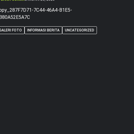
opy_287F7D71-7C44-46A4-B1E5-
B80A52E5A7C
GALERI FOTO
INFORMASI BERITA
UNCATEGORIZED