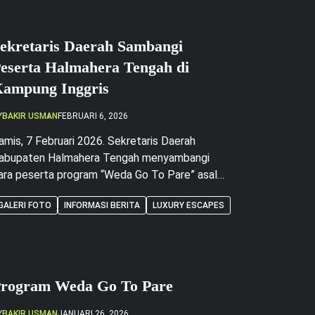
ekretaris Daerah Sambangi
eserta Halmahera Tengah di
ampung Inggris
Y
BAKIR USMAN
FEBRUARI 6, 2026
amis, 7 Februari 2026. Sekretaris Daerah
abupaten Halmahera Tengah menyambangi
ara peserta program “Weda Go To Pare” asal
almahera Tengah yang sedang mengikuti
GALERI FOTO
INFORMASI BERITA
LUXURY ESCAPES
rogram pembelajaran bahasa Asing di Kampung
nggris, Pare, Kabupaten Kediri, Jawa Timur.
unjungan ini dilakukan sebagai bentuk dukungan
an motivasi pemerintah daerah terhadap
eningkatan kualitas sumber daya manusia.
rogram Weda Go To Pare
alam kunjungan tersebut, Sekretaris […]
Y
BAKIR USMAN
JANUARI 26, 2026