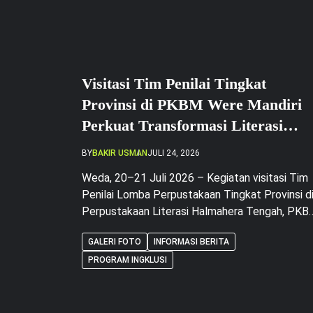
Visitasi Tim Penilai Tingkat
Provinsi di PKBM Were Mandiri
Perkuat Transformasi Literasi
Berbasis Inklusi Sosial
BY
BAKIR USMAN
JULI 24, 2026
Weda, 20–21 Juli 2026 – Kegiatan visitasi Tim
Penilai Lomba Perpustakaan Tingkat Provinsi d
Perpustakaan Literasi Halmahera Tengah, PK
Were Mandiri, berlangsung selama dua hari, mula
GALERI FOTO
INFORMASI BERITA
20 hingga 21 Juli 2026. Kegiatan ini merupakan
bagian dari proses penilaian lomba perpustakaa
PROGRAM INGKLUSI
sekaligus bentuk komitmen bersama dalam
menghadirkan perpustakaan yang berkualitas,
inovatif, dan mampu memberikan manfaat nyat