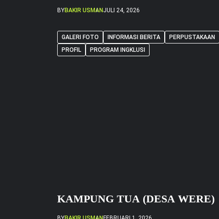
[…]
BY
BAKIR USMAN
JULI 24, 2026
GALERI FOTO
INFORMASI BERITA
PERPUSTAKAAN
PROFIL
PROGRAM INGKLUSI
KAMPUNG TUA (DESA WERE)
BY
BAKIR USMAN
FEBRUARI 1, 2026