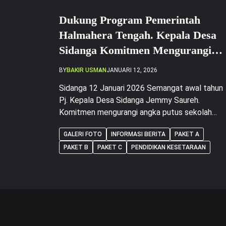
Dukung Program Pemerintah
Halmahera Tengah. Kepala Desa
Sidanga Komitmen Mengurangi
Angka Putus Sekolah
BY
BAKIR USMAN
JANUARI 12, 2026
Sidanga 12 Januari 2026 Semangat awal tahun
Pj. Kepala Desa Sidanga Jemmy Saureh.
Komitmen mengurangi angka putus sekolah
lewat jalur pendidikan Kesetaraan Paket A. B d
GALERI FOTO
INFORMASI BERITA
PAKET A
C. Yang bekerjasama dengan Literasi Halmahera
Tengah Pusat Kegiatan Belajar Masyarakat
PAKET B
PAKET C
PENDIDIKAN KESETARAAN
PKBM Were Mandiri. Komitmen ini di bangun at
dasar membangun Sumber Daya Manusia di De
Sidanga itu sendiri, […]