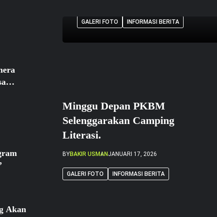
Afrida Zulfiyana, seorang Aparatur Sipil 
Agraria dan Tata Ruang/Badan Pertanahan
GALERI FOTO
INFORMASI BERITA
mengemban amanah tugas di Kabupaten Ha
Perempuan asal Tegal, […]
hera
sa
Minggu Depan PKBM
 Putus
Selenggarakan Camping
Literasi.
gram
BY
BAKIR USMAN
JANUARI 17, 2026
”
GALERI FOTO
INFORMASI BERITA
ng Akan