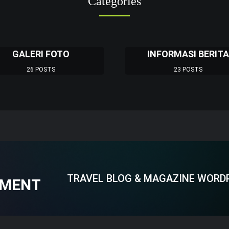
Categories
GALERI FOTO
INFORMASI BERITA
26 POSTS
23 POSTS
CATATAN AFRIDA Z
Nyala Literasi dari J
Halmahera Tengah
TRAVEL BLOG & MAGAZINE WORD
EMENT
BY
BAKIR USMAN
JANUARI 13, 2026
Tidak semua pengabdian dimulai dari pang
niat sederhana: keinginan untuk berbagi. 