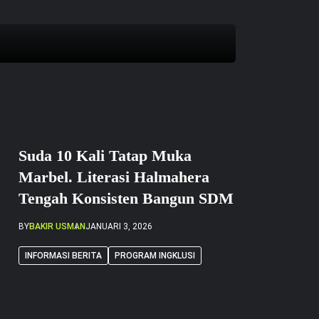
Negara (ASN) di lingkungan Kementerian
 Nasional (ATR/BPN), yang saat ini
lmahera Tengah, Provinsi Maluku Utara.
Suda 10 Kali Tatap Muka
Marbel. Literasi Halmahera
Tengah Konsisten Bangun SDM
BY
BAKIR USMAN
JANUARI 3, 2026
INFORMASI BERITA
PROGRAM INGKLUSI