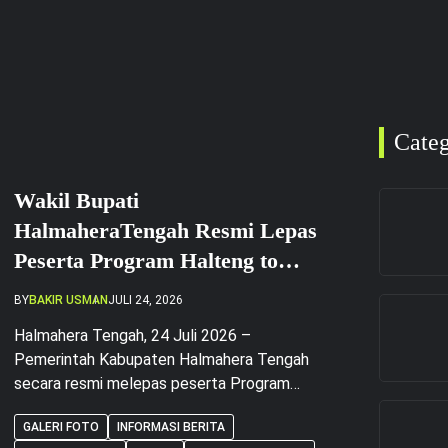
Categ
Wakil Bupati
HalmaheraTengah Resmi Lepas
Peserta Program Halteng to
Pare
BY
BAKIR USMAN
JULI 24, 2026
Halmahera Tengah, 24 Juli 2026 –
Pemerintah Kabupaten Halmahera Tengah
secara resmi melepas peserta Program
Halteng to Pare dalam sebuah acara yang
GALERI FOTO
INFORMASI BERITA
berlangsung di Gedung Perpustakaan