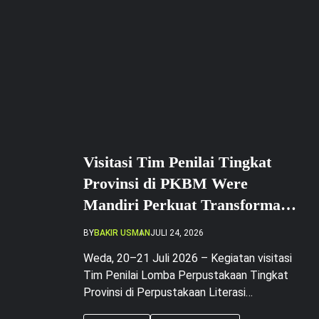
Visitasi Tim Penilai Tingkat
Provinsi di PKBM Were
Mandiri Perkuat Transformasi
Literasi Berbasis Inklusi Sosial
BY
BAKIR USMAN
JULI 24, 2026
Weda, 20–21 Juli 2026 – Kegiatan visitasi
Tim Penilai Lomba Perpustakaan Tingkat
Provinsi di Perpustakaan Literasi
Halmahera Tengah, PKBM Were Mandiri,