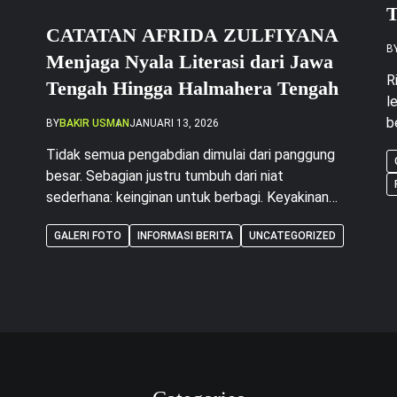
T
CATATAN AFRIDA ZULFIYANA
B
Menjaga Nyala Literasi dari Jawa
R
Tengah Hingga Halmahera Tengah
l
b
BY
BAKIR USMAN
JANUARI 13, 2026
K
Tidak semua pengabdian dimulai dari panggung
U
besar. Sebagian justru tumbuh dari niat
b
sederhana: keinginan untuk berbagi. Keyakinan
t
an
inilah yang terus dipegang oleh Afrida Zulfiyana,
l
GALERI FOTO
INFORMASI BERITA
UNCATEGORIZED
seorang Aparatur Sipil Negara (ASN) di
y
lingkungan Kementerian Agraria dan Tata
as
Ruang/Badan Pertanahan Nasional (ATR/BPN),
sa
yang saat ini mengemban amanah tugas di
Kabupaten Halmahera Tengah, Provinsi Maluku
Utara. Perempuan asal Tegal, […]