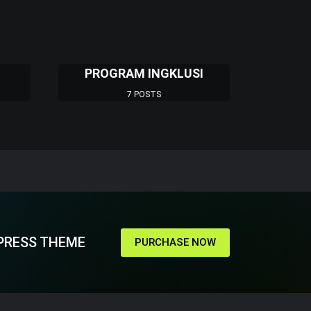
PROGRAM INGKLUSI
7 POSTS
ULFIYANA Menjaga
awa Tengah Hingga
PRESS THEME
PURCHASE NOW
gung besar. Sebagian justru tumbuh dari
Keyakinan inilah yang terus dipegang oleh