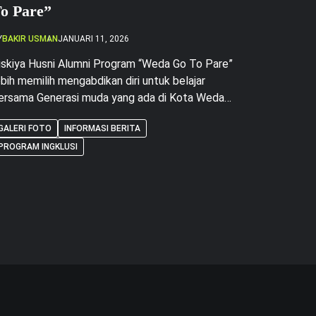
Minggu
o Pare”
Selengg
Y
BAKIR USMAN
JANUARI 11, 2026
BY
BAKIR US
iskiya Husni Alumni Program “Weda Go To Pare”
ebih memilih mengabdikan diri untuk belajar
Weda, 17 J
ersama Generasi muda yang ada di Kota Weda
Halmahera
abupaten Halmahera Tengah Propinsi Maluku
selenggara
GALERI FOTO
INFORMASI BERITA
tara. Putri berdarah Sulawesi Buton, yang
selama 3 h
erdomisili di Halmahera Tengah sejak berusia 3
PROGRAM INGKLUSI
GALERI FO
bertempat 
ahun bersama keluarga, sekolah dan sampai
“Membuka 
ulus SMK 8 Halmahera Tengah punya tekad
Masa Depan
ang kuat […]
Peserta, ju
Musik tradi