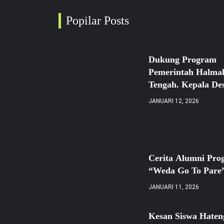
Popilar Posts
Dukung Program
Pemerintah Halma
Tengah. Kepala De
Sidanga Komitmen
JANUARI 12, 2026
Mengurangi Angka
Sekolah
Cerita Alumni Pro
“Weda Go To Pare
JANUARI 11, 2026
Kesan Siswa Hate