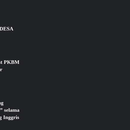
DESA
at PKBM
r
ng
” selama
 Inggris