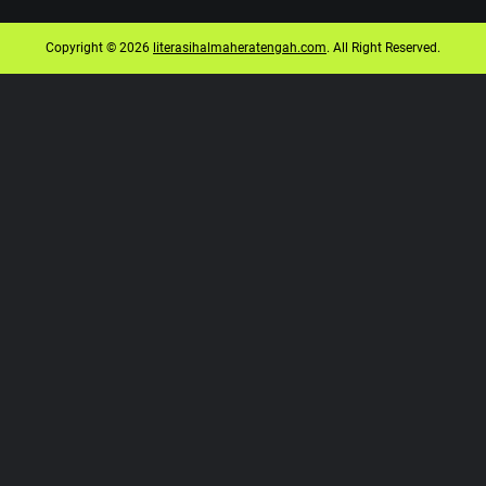
Copyright © 2026
literasihalmaheratengah.com
. All Right Reserved.