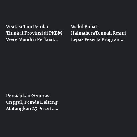
Visitasi Tim Penilai
Wakil Bupati
Tingkat Provinsi di PKBM
HalmaheraTengah Resmi
Were Mandiri Perkuat
Lepas Peserta Program
Transformasi Literasi
Halteng to Pare
Berbasis Inklusi Sosial
Persiapkan Generasi
Unggul, Pemda Halteng
Matangkan 25 Peserta
Program “Halteng To
Pare” di PKBM Were
Mandiri